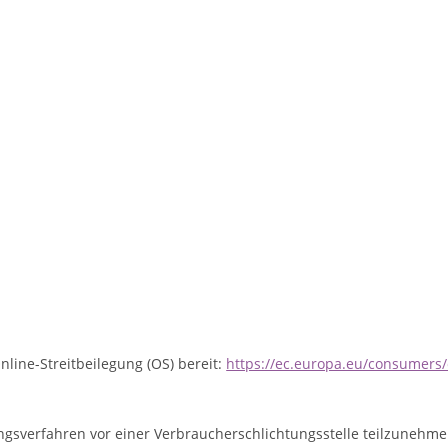
nline-Streitbeilegung (OS) bereit:
https://ec.europa.eu/consumers
egungsverfahren vor einer Verbraucherschlichtungsstelle teilzunehme