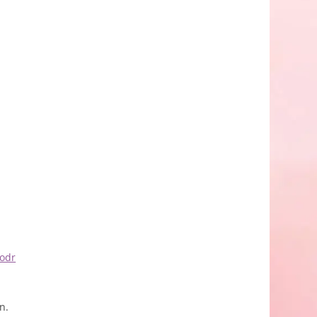
/odr
n.